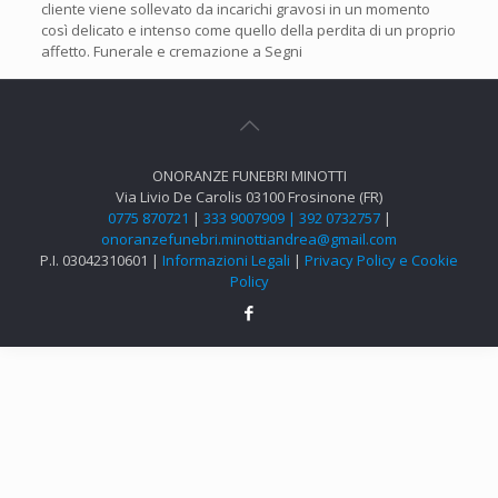
cliente viene sollevato da incarichi gravosi in un momento
così delicato e intenso come quello della perdita di un proprio
affetto. Funerale e cremazione a Segni
ONORANZE FUNEBRI MINOTTI
Via Livio De Carolis 03100 Frosinone (FR)
0775 870721
|
333 9007909 |
392 0732757
|
onoranzefunebri.minottiandrea@gmail.com
P.I. 03042310601 |
Informazioni Legali
|
Privacy Policy e Cookie
Policy